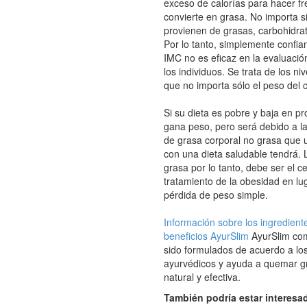
exceso de calorías para hacer fre
convierte en grasa. No importa si
provienen de grasas, carbohidrat
Por lo tanto, simplemente confia
IMC no es eficaz en la evaluació
los individuos. Se trata de los ni
que no importa sólo el peso del 
Si su dieta es pobre y baja en pr
gana peso, pero será debido a l
de grasa corporal no grasa que
con una dieta saludable tendrá. 
grasa por lo tanto, debe ser el c
tratamiento de la obesidad en lu
pérdida de peso simple.
Información sobre los ingredient
beneficios AyurSlim
AyurSlim co
sido formulados de acuerdo a los
ayurvédicos y ayuda a quemar g
natural y efectiva.
También podría estar interesad