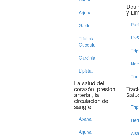
Desi
y Li
Arjuna
Pur
Garlic
Liv
Triphala
Guggulu
Trip
Garcinia
Ne
Lipistat
Tur
La salud del
corazón, presión
Tract
arterial, la
Salu
circulación de
sangre
Trip
Abana
Her
Arjuna
Als