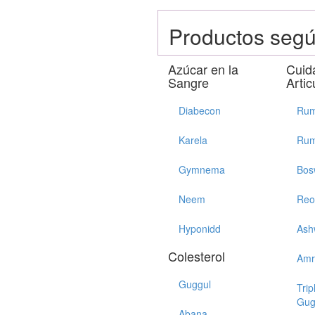
Productos segú
Azúcar en la
Cuid
Sangre
Artic
Diabecon
Rum
Karela
Rum
Gymnema
Bos
Neem
Reo
Hyponidd
Ash
Colesterol
Amr
Guggul
Trip
Gug
Abana