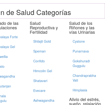
n de Salud Categorías
ado de las
Salud
Salud de los
ulaciones
Reproductiva y
Riñones y las
Fertilidad
vías Urinarias
alaya Forte
Shilajit Gold
Cystone
alaya Gel
Speman
Punarnava
wellia
Confido
Gokshuradi
Guggulu
sto
Himcolin Gel
Chandraprabha
wagandha
Vati
Shatavari
utanjan
Himplasia
Evecare
hala
Alivio del estrés,
Ashwagandha
gulu
sueño, relajación