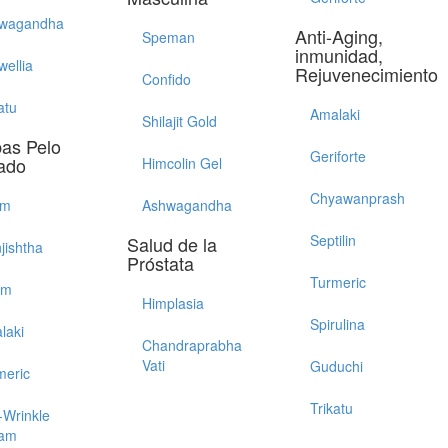
wagandha
Anti-Aging,
Speman
inmunidad,
wellia
Rejuvenecimiento
Confido
atu
Amalaki
Shilajit Gold
bas Pelo
Geriforte
ado
Himcolin Gel
Chyawanprash
im
Ashwagandha
Septilin
Salud de la
jishtha
Próstata
Turmeric
em
Himplasia
Spirulina
laki
Chandraprabha
Vati
Guduchi
meric
Trikatu
-Wrinkle
am