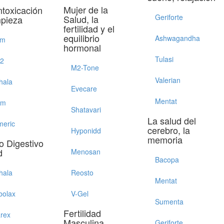
Mujer de la
ntoxicación
Geriforte
Salud, la
mpieza
fertilidad y el
equilibrio
Ashwagandha
im
hormonal
Tulasi
52
M2-Tone
Valerian
hala
Evecare
Mentat
em
Shatavari
La salud del
meric
cerebro, la
Hyponidd
memoria
o Digestivo
d
Menosan
Bacopa
hala
Reosto
Mentat
bolax
V-Gel
Sumenta
Fertilidad
arex
Masculina
Geriforte