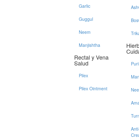
Garlic
Ash
Guggul
Bos
Neem
Trik
Hier
Manjishtha
Cuid
Rectal y Vena
Salud
Pur
Pilex
Man
Pilex Ointment
Ne
Ama
Tur
Anti
Cre