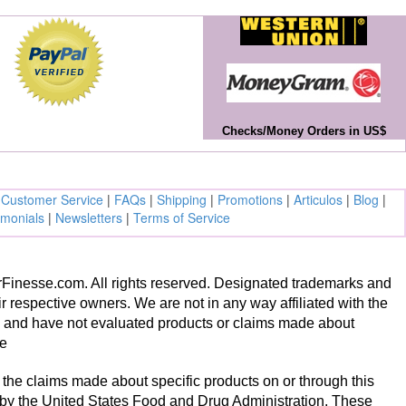
Checks/Money Orders in US$
|
Customer Service
|
FAQs
|
Shipping
|
Promotions
|
Articulos
|
Blog
|
imonials
|
Newsletters
|
Terms of Service
inesse.com. All rights reserved. Designated trademarks and
ir respective owners. We are not in any way affiliated with the
s and have not evaluated products or claims made about
te
the claims made about specific products on or through this
 by the United States Food and Drug Administration. These