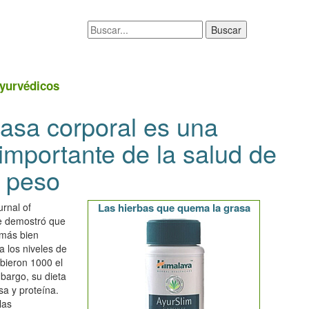
yurvédicos
rasa corporal es una
mportante de la salud de
e peso
urnal of
Las hierbas que quema la grasa
se demostró que
 más bien
 los niveles de
ibieron 1000 el
mbargo, su dieta
sa y proteína.
las