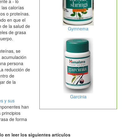
nte a - lo
 las calorías
os o proteínas.
ndo en que el
n de la salud de
Gymnema
veles de grasa
cuerpo.
oteínas, se
a acumulación
 una persona
La reducción de
entro de
gar de la
Garcinia
es y sus
mponentes han
 principios
rasa de forma
o en leer los siguientes artículos