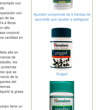
limentado con
ado
mparación con
Ayurslim comprende de 5 hierbas de
upo de las
ayurvedic que ayudan a adelgazar
14,4 libras
on alto
rasa corporal
ma cantidad en
ieta alta en
anancia de
studio, los
n proteínas
eso que se
Guggul
mento de la
ipantes del
oteínas
quirió la grasa
cuerpo tiene un