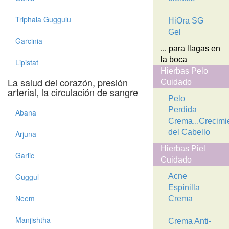
Triphala Guggulu
HiOra SG
Gel
Garcinia
... para llagas en
la boca
Lipistat
Hierbas Pelo
La salud del corazón, presión
Cuidado
arterial, la circulación de sangre
Pelo
Perdida
Abana
Crema...Crecimi
del Cabello
Arjuna
Hierbas Piel
Garlic
Cuidado
Guggul
Acne
Espinilla
Neem
Crema
Manjishtha
Crema Anti-