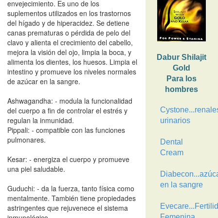
envejecimiento. Es uno de los
suplementos utilizados en los trastornos
del hígado y de hiperacidez. Se detiene
canas prematuras o pérdida de pelo del
clavo y alienta el crecimiento del cabello,
mejora la visión del ojo, limpia la boca, y
Dabur Shilajit
alimenta los dientes, los huesos. Limpia el
Gold
intestino y promueve los niveles normales
Para los
de azúcar en la sangre.
hombres
Ashwagandha: - modula la funcionalidad
del cuerpo a fin de controlar el estrés y
Cystone...renale
regulan la inmunidad.
urinarios
Pippali: - compatible con las funciones
pulmonares.
Dental
Cream
Kesar: - energiza el cuerpo y promueve
una piel saludable.
Diabecon...azúc
en la sangre
Guduchi: - da la fuerza, tanto física como
mentalmente. También tiene propiedades
Evecare...Fertili
astringentes que rejuvenece el sistema
inmunológico.
Femenina