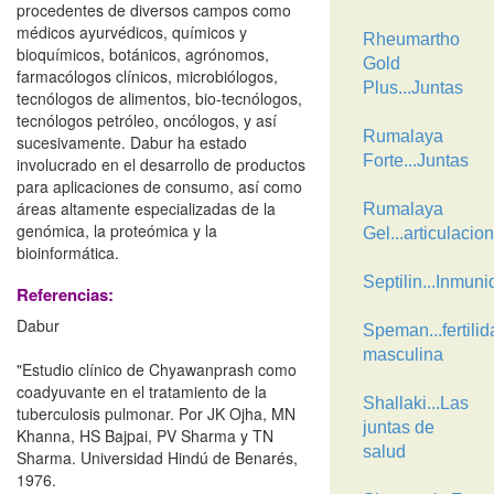
procedentes de diversos campos como
médicos ayurvédicos, químicos y
Rheumartho
bioquímicos, botánicos, agrónomos,
Gold
farmacólogos clínicos, microbiólogos,
Plus...Juntas
tecnólogos de alimentos, bio-tecnólogos,
tecnólogos petróleo, oncólogos, y así
Rumalaya
sucesivamente. Dabur ha estado
Forte...Juntas
involucrado en el desarrollo de productos
para aplicaciones de consumo, así como
áreas altamente especializadas de la
Rumalaya
genómica, la proteómica y la
Gel...articulacio
bioinformática.
Septilin...Inmun
Referencias:
Dabur
Speman...fertilid
masculina
"Estudio clínico de Chyawanprash como
coadyuvante en el tratamiento de la
Shallaki...Las
tuberculosis pulmonar. Por JK Ojha, MN
juntas de
Khanna, HS Bajpai, PV Sharma y TN
salud
Sharma. Universidad Hindú de Benarés,
1976.