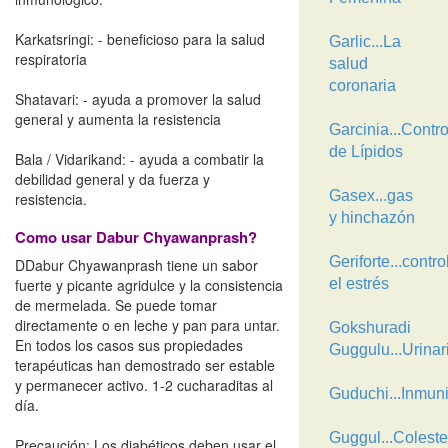
Karkatsringi: - beneficioso para la salud
Garlic...La
respiratoria
salud
coronaria
Shatavari: - ayuda a promover la salud
general y aumenta la resistencia
Garcinia...Contro
de Lípidos
Bala / Vidarikand: - ayuda a combatir la
debilidad general y da fuerza y
Gasex...gas
resistencia.
y hinchazón
Como usar Dabur Chyawanprash?
Geriforte...contro
DDabur Chyawanprash tiene un sabor
fuerte y picante agridulce y la consistencia
el estrés
de mermelada. Se puede tomar
directamente o en leche y pan para untar.
Gokshuradi
En todos los casos sus propiedades
Guggulu...Urinar
terapéuticas han demostrado ser estable
y permanecer activo. 1-2 cucharaditas al
Guduchi...Inmun
día.
Guggul...Coleste
Precaución: Los diabéticos deben usar el