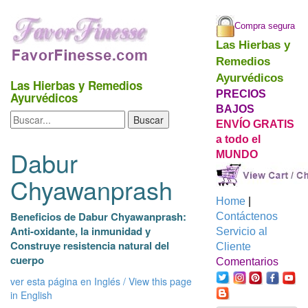
Compra segura
Las Hierbas y
Remedios
Ayurvédicos
Las Hierbas y Remedios
PRECIOS
Ayurvédicos
BAJOS
ENVÍO GRATIS
a todo el
Dabur
MUNDO
Chyawanprash
Home
|
Beneficios de Dabur Chyawanprash:
Contáctenos
Anti-oxidante, la inmunidad y
Servicio al
Construye resistencia natural del
Cliente
cuerpo
Comentarios
ver esta página en Inglés / View this page
in English