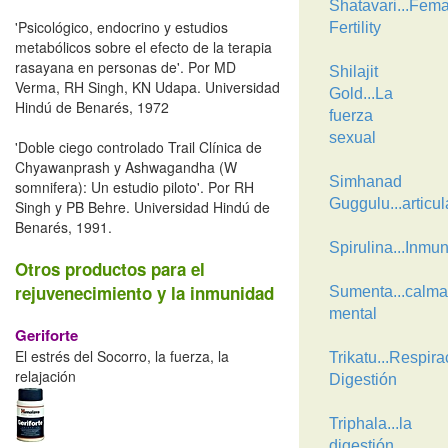
Shatavari...Fema
'Psicológico, endocrino y estudios
Fertility
metabólicos sobre el efecto de la terapia
rasayana en personas de'. Por MD
Shilajit
Verma, RH Singh, KN Udapa. Universidad
Gold...La
Hindú de Benarés, 1972
fuerza
sexual
'Doble ciego controlado Trail Clínica de
Chyawanprash y Ashwagandha (W
Simhanad
somnifera): Un estudio piloto'. Por RH
Guggulu...articu
Singh y PB Behre. Universidad Hindú de
Benarés, 1991.
Spirulina...Inmu
Otros productos para el
rejuvenecimiento y la inmunidad
Sumenta...calma
mental
Geriforte
El estrés del Socorro, la fuerza, la
Trikatu...Respira
relajación
Digestión
Triphala...la
digestión