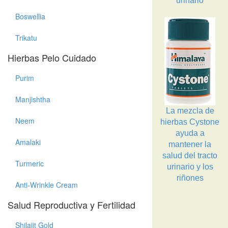
urinario
Boswellia
Trikatu
Hierbas Pelo Cuidado
Purim
Manjishtha
La mezcla de
Neem
hierbas Cystone
ayuda a
Amalaki
mantener la
salud del tracto
Turmeric
urinario y los
riñones
Anti-Wrinkle Cream
Salud Reproductiva y Fertilidad
Shilajit Gold