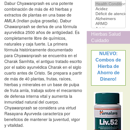
Dabur Chyawanprash es una potente
combinación de más de 40 hierbas y
extractos de plantas en una base de
AMLA (Indian pulpa grosella). Dabur
Chawanprash se deriva de una fórmula
ayurvédica 2500 años de antigüedad. Es
Hierbas Salud
completamente libre de químicos,
Cuidado
naturales y caja fuerte. La primera
fórmula históricamente documentado
NUEVO:
para Chyawanprash se encuentra en el
Combos de
Charak Samhita, el antiguo tratado escrito
Hierba de
por el sabio ayurvédica Charak en el siglo
cuarto antes de Cristo. Se prepara a partir
Ahorro de
de más de 40 plantas, frutas, raíces,
Dinero!
hierbas y minerales en un base de pulpa
de fruta amla, trabaja sobre el mecanismo
de defensa interna vital y aumenta la
inmunidad natural del cuerpo.
Chyawanprash se considera una virtud
Rasayana Ayurveda caracteriza por
beneficios de mantener la juventud, vigor
y vitalidad.