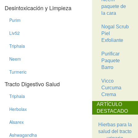
Desintoxicación y Limpieza
paquete de
la cara
Purim
Nogal Scrub
Liv52
Piel
Exfoliante
Triphala
Purificar
Neem
Paquete
Barro
Turmeric
Vicco
Tracto Digestivo Salud
Curcuma
Crema
Triphala
ARTÍCULO
Herbolax
DESTACADO
Alsarex
Hierbas para la
salud del tracto
Ashwagandha