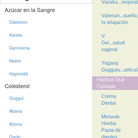
Vasaka...respirat
Azúcar en la Sangre
Valerian...sueño,
Diabecon
la relajación
Karela
V-
Gel...salud
Gymnema
vaginal
Neem
Yogaraj
Guggulu...articu
Hyponidd
Hierbas Oral
Colesterol
Cuidado
Crema
Guggul
Dental
Abana
Meswak
Arjuna
Hierba
Pasta de
Garlic
dientes