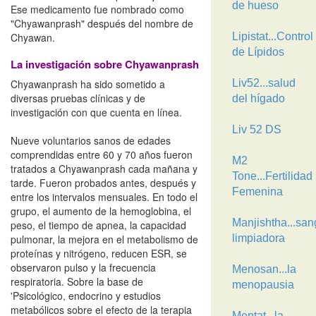
de hueso
Ese medicamento fue nombrado como
"Chyawanprash" después del nombre de
Chyawan.
Lipistat...Control
de Lípidos
La investigación sobre Chyawanprash
Chyawanprash ha sido sometido a
Liv52...salud
diversas pruebas clínicas y de
del hígado
investigación con que cuenta en línea.
Liv 52 DS
Nueve voluntarios sanos de edades
comprendidas entre 60 y 70 años fueron
M2
tratados a Chyawanprash cada mañana y
Tone...Fertilidad
tarde. Fueron probados antes, después y
Femenina
entre los intervalos mensuales. En todo el
grupo, el aumento de la hemoglobina, el
Manjishtha...san
peso, el tiempo de apnea, la capacidad
pulmonar, la mejora en el metabolismo de
limpiadora
proteínas y nitrógeno, reducen ESR, se
observaron pulso y la frecuencia
Menosan...la
respiratoria. Sobre la base de
menopausia
'Psicológico, endocrino y estudios
metabólicos sobre el efecto de la terapia
Mentat...la