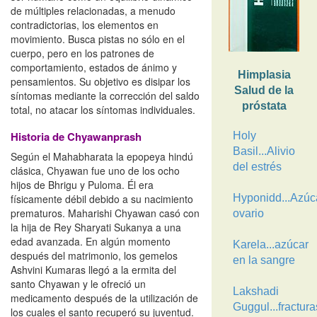
de múltiples relacionadas, a menudo
contradictorias, los elementos en
movimiento. Busca pistas no sólo en el
cuerpo, pero en los patrones de
comportamiento, estados de ánimo y
Himplasia
pensamientos. Su objetivo es disipar los
Salud de la
síntomas mediante la corrección del saldo
próstata
total, no atacar los síntomas individuales.
Historia de Chyawanprash
Holy
Basil...Alivio
Según el Mahabharata la epopeya hindú
del estrés
clásica, Chyawan fue uno de los ocho
hijos de Bhrigu y Puloma. Él era
físicamente débil debido a su nacimiento
Hyponidd...Azúca
prematuros. Maharishi Chyawan casó con
ovario
la hija de Rey Sharyati Sukanya a una
edad avanzada. En algún momento
Karela...azúcar
después del matrimonio, los gemelos
en la sangre
Ashvini Kumaras llegó a la ermita del
santo Chyawan y le ofreció un
Lakshadi
medicamento después de la utilización de
Guggul...fractura
los cuales el santo recuperó su juventud.