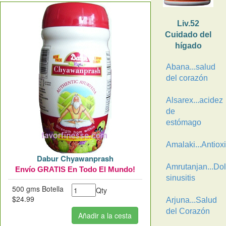
Liv.52
Cuidado del
hígado
Abana...salud
del corazón
Alsarex...acidez
de
estómago
Amalaki...Antiox
Dabur Chyawanprash
Amrutanjan...Dol
Envío GRATIS En Todo El Mundo!
sinusitis
500 gms Botella
Qty
$24.99
Arjuna...Salud
del Corazón