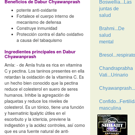
Beneficios de Dabur Chyawanprash
Boswellia...Las
juntas de
potente anti-oxidante
salud
Fortalece el cuerpo interno de
mecanismo de defensa
Construye inmunidad
Brahmi...De
Protección contra el daño oxidativo
salud
a causa del tabaquismo
mental
Ingredientes principales en Dabur
Bresol...respirato
Chyawanprash
Amla: - de Amla fruta es rica en vitamina
Chandraprabha
C y pectina. Los taninos presentes en ella
Vati...Urinario
retardan la oxidación de la vitamina C. Es
un hecho bien conocido que la pectina
Chyawanprash..
reduce el colesterol en suero de seres
humanos. Inhibe la agregación de
plaquetas y reduce los niveles de
Confido...Fertili
colesterol. Es un tónico, tiene una función
masculina
y haematinic lipalytic útiles en el
escorbuto y la ictericia, previene la
indigestión y la acidez controles, así como
que es una fuente natural de anti-