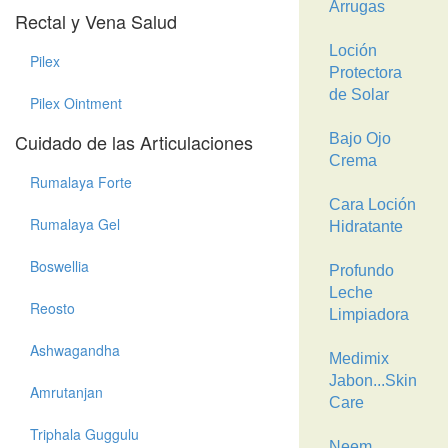
Arrugas
Rectal y Vena Salud
Loción
Pilex
Protectora
de Solar
Pilex Ointment
Cuidado de las Articulaciones
Bajo Ojo
Crema
Rumalaya Forte
Cara Loción
Rumalaya Gel
Hidratante
Boswellia
Profundo
Leche
Reosto
Limpiadora
Ashwagandha
Medimix
Jabon...Skin
Amrutanjan
Care
Triphala Guggulu
Neem