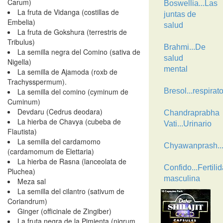
Carum)
Boswellia...Las
La fruta de Vidanga (costillas de
juntas de
Embelia)
salud
La fruta de Gokshura (terrestris de
Tribulus)
Brahmi...De
La semilla negra del Comino (sativa de
salud
Nigella)
mental
La semilla de Ajamoda (roxb de
Trachysspermum).
La semilla del comino (cyminum de
Bresol...respirato
Cuminum)
Devdaru (Cedrus deodara)
Chandraprabha
La hierba de Chavya (cubeba de
Vati...Urinario
Flautista)
La semilla del cardamomo
Chyawanprash..
(cardamomum de Elettaria)
La hierba de Rasna (lanceolata de
Confido...Fertili
Pluchea)
masculina
Meza sal
La semilla del cilantro (sativum de
Coriandrum)
Ginger (officinale de Zingiber)
La fruta negra de la Pimienta (nigrum