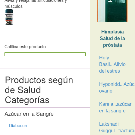
Alivia y relaja las articulaciones y
músculos
Himplasia
Salud de la
próstata
Califica este producto
Holy
Basil...Alivio
del estrés
Productos según
Hyponidd...Azúca
de Salud
ovario
Categorías
Karela...azúcar
en la sangre
Azúcar en la Sangre
Lakshadi
Diabecon
Guggul...fractura