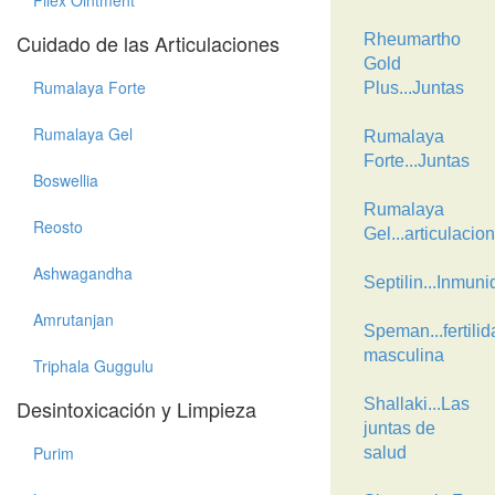
Pilex Ointment
Cuidado de las Articulaciones
Rheumartho
Gold
Rumalaya Forte
Plus...Juntas
Rumalaya Gel
Rumalaya
Forte...Juntas
Boswellia
Rumalaya
Reosto
Gel...articulacio
Ashwagandha
Septilin...Inmun
Amrutanjan
Speman...fertilid
masculina
Triphala Guggulu
Desintoxicación y Limpieza
Shallaki...Las
juntas de
Purim
salud