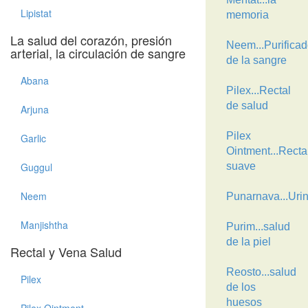
Lipistat
memoria
La salud del corazón, presión
Neem...Purificad
arterial, la circulación de sangre
de la sangre
Abana
Pilex...Rectal
de salud
Arjuna
Pilex
Garlic
Ointment...Recta
Guggul
suave
Neem
Punarnava...Uri
Manjishtha
Purim...salud
de la piel
Rectal y Vena Salud
Reosto...salud
Pilex
de los
huesos