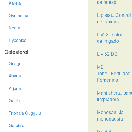
de hueso
Karela
Gymnema
Lipistat...Control
de Lípidos
Neem
Liv52...salud
Hyponidd
del hígado
Colesterol
Liv 52 DS
Guggul
M2
Tone...Fertilidad
Abana
Femenina
Arjuna
Manjishtha...san
limpiadora
Garlic
Triphala Guggulu
Menosan...la
menopausia
Garcinia
Mentat...la