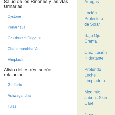
Salud de los Riñones y las vías
Arrugas
Urinarias
Loción
Cystone
Protectora
de Solar
Punarnava
Bajo Ojo
Gokshuradi Guggulu
Crema
Chandraprabha Vati
Cara Loción
Hidratante
Himplasia
Alivio del estrés, sueño,
Profundo
relajación
Leche
Limpiadora
Geriforte
Medimix
Ashwagandha
Jabon...Skin
Care
Tulasi
Neem