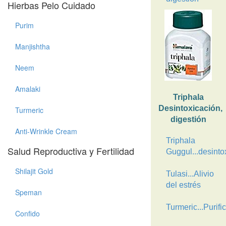
Hierbas Pelo Cuidado
Purim
Manjishtha
Neem
Amalaki
Triphala
Desintoxicación,
Turmeric
digestión
Anti-Wrinkle Cream
Triphala
Salud Reproductiva y Fertilidad
Guggul...desinto
Shilajit Gold
Tulasi...Alivio
del estrés
Speman
Turmeric...Purifi
Confido