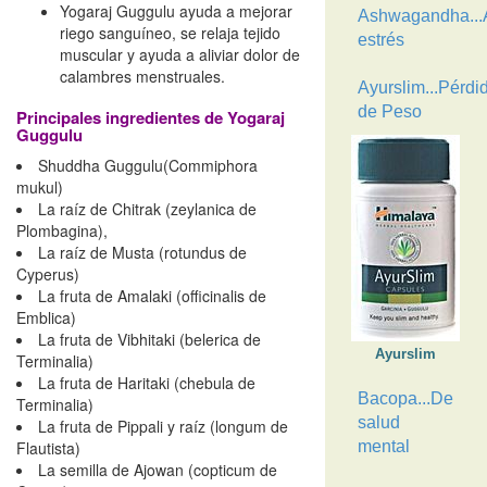
Yogaraj Guggulu ayuda a mejorar
Ashwagandha...A
riego sanguíneo, se relaja tejido
estrés
muscular y ayuda a aliviar dolor de
calambres menstruales.
Ayurslim...Pérdi
de Peso
Principales ingredientes de Yogaraj
Guggulu
Shuddha Guggulu(Commiphora
mukul)
La raíz de Chitrak (zeylanica de
Plombagina),
La raíz de Musta (rotundus de
Cyperus)
La fruta de Amalaki (officinalis de
Emblica)
La fruta de Vibhitaki (belerica de
Ayurslim
Terminalia)
La fruta de Haritaki (chebula de
Bacopa...De
Terminalia)
salud
La fruta de Pippali y raíz (longum de
Flautista)
mental
La semilla de Ajowan (copticum de