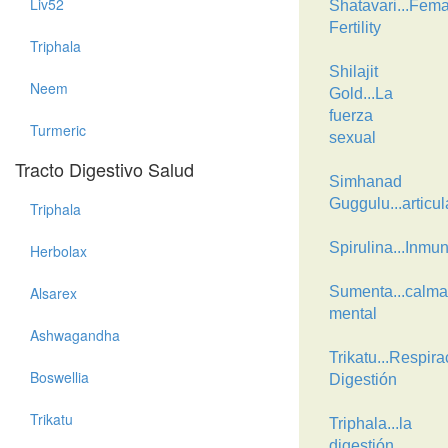
Liv52
Shatavari...Fema
Fertility
Triphala
Shilajit
Neem
Gold...La
fuerza
Turmeric
sexual
Tracto Digestivo Salud
Simhanad
Guggulu...articu
Triphala
Spirulina...Inmu
Herbolax
Alsarex
Sumenta...calma
mental
Ashwagandha
Trikatu...Respira
Boswellia
Digestión
Trikatu
Triphala...la
digestión