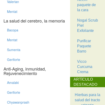
Valerian
paquete de
la cara
Mentat
La salud del cerebro, la memoria
Nogal Scrub
Piel
Bacopa
Exfoliante
Mentat
Purificar
Paquete
Sumenta
Barro
Geriforte
Vicco
Curcuma
Anti-Aging, inmunidad,
Crema
Rejuvenecimiento
ARTÍCULO
Amalaki
DESTACADO
Geriforte
Hierbas para la
salud del tracto
Chyawanprash