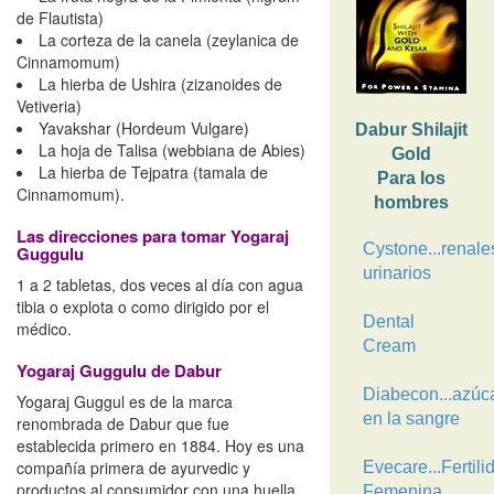
de Flautista)
La corteza de la canela (zeylanica de
Cinnamomum)
La hierba de Ushira (zizanoides de
Vetiveria)
Yavakshar (Hordeum Vulgare)
Dabur Shilajit
La hoja de Talisa (webbiana de Abies)
Gold
La hierba de Tejpatra (tamala de
Para los
Cinnamomum).
hombres
Las direcciones para tomar Yogaraj
Cystone...renale
Guggulu
urinarios
1 a 2 tabletas, dos veces al día con agua
tibia o explota o como dirigido por el
Dental
médico.
Cream
Yogaraj Guggulu de Dabur
Diabecon...azúc
Yogaraj Guggul es de la marca
en la sangre
renombrada de Dabur que fue
establecida primero en 1884. Hoy es una
compañía primera de ayurvedic y
Evecare...Fertili
productos al consumidor con una huella
Femenina