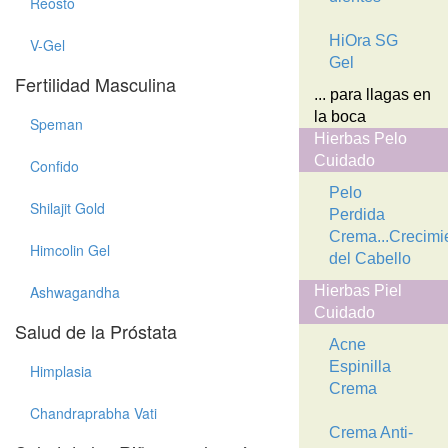
Reosto
HiOra SG
V-Gel
Gel
Fertilidad Masculina
... para llagas en
la boca
Speman
Hierbas Pelo
Cuidado
Confido
Pelo
Shilajit Gold
Perdida
Crema...Crecimi
Himcolin Gel
del Cabello
Ashwagandha
Hierbas Piel
Cuidado
Salud de la Próstata
Acne
Espinilla
Himplasia
Crema
Chandraprabha Vati
Crema Anti-