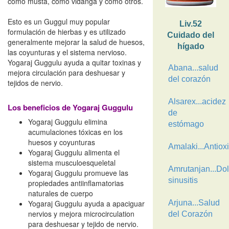
como musta, como vidanga y como otros.
Esto es un Guggul muy popular
Liv.52
formulación de hierbas y es utilizado
Cuidado del
generalmente mejorar la salud de huesos,
hígado
las coyunturas y el sistema nervioso.
Yogaraj Guggulu ayuda a quitar toxinas y
Abana...salud
mejora circulación para deshuesar y
del corazón
tejidos de nervio.
Alsarex...acidez
Los beneficios de Yogaraj Guggulu
de
Yogaraj Guggulu elimina
estómago
acumulaciones tóxicas en los
huesos y coyunturas
Amalaki...Antiox
Yogaraj Guggulu alimenta el
sistema musculoesqueletal
Amrutanjan...Dol
Yogaraj Guggulu promueve las
sinusitis
propiedades antiinflamatorias
naturales de cuerpo
Yogaraj Guggulu ayuda a apaciguar
Arjuna...Salud
nervios y mejora microcirculation
del Corazón
para deshuesar y tejido de nervio.