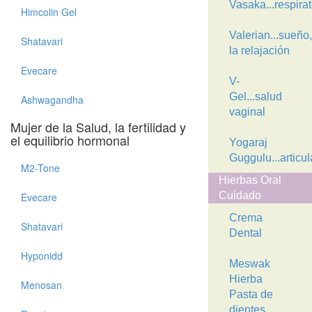
Vasaka...respirat
Himcolin Gel
Valerian...sueño,
Shatavari
la relajación
Evecare
V-
Gel...salud
Ashwagandha
vaginal
Mujer de la Salud, la fertilidad y
el equilibrio hormonal
Yogaraj
Guggulu...articu
M2-Tone
Hierbas Oral
Cuidado
Evecare
Crema
Shatavari
Dental
Hyponidd
Meswak
Hierba
Menosan
Pasta de
dientes