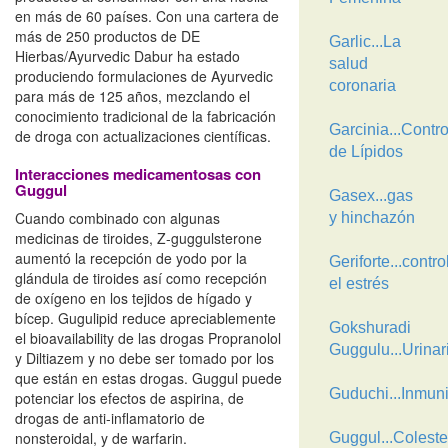
en más de 60 países. Con una cartera de
más de 250 productos de DE
Garlic...La
Hierbas/Ayurvedic Dabur ha estado
salud
produciendo formulaciones de Ayurvedic
coronaria
para más de 125 años, mezclando el
conocimiento tradicional de la fabricación
Garcinia...Contro
de droga con actualizaciones científicas.
de Lípidos
Interacciones medicamentosas con
Guggul
Gasex...gas
Cuando combinado con algunas
y hinchazón
medicinas de tiroides, Z-guggulsterone
aumentó la recepción de yodo por la
Geriforte...contro
glándula de tiroides así como recepción
el estrés
de oxígeno en los tejidos de hígado y
bícep. Gugulipid reduce apreciablemente
Gokshuradi
el bioavailability de las drogas Propranolol
Guggulu...Urinar
y Diltiazem y no debe ser tomado por los
que están en estas drogas. Guggul puede
Guduchi...Inmun
potenciar los efectos de aspirina, de
drogas de anti-inflamatorio de
nonsteroidal, y de warfarin.
Guggul...Coleste