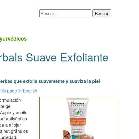
yurvédicos
bals Suave Exfoliante
ierbas que exfolia suavemente y suaviza la piel
this page in English
ormulación
te gel
Apple y aceite
un antiséptico
a a aflojar
alnut gránulos
suciedad,