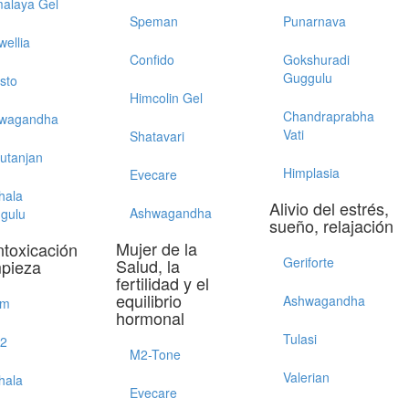
alaya Gel
Speman
Punarnava
wellia
Confido
Gokshuradi
Guggulu
sto
Himcolin Gel
Chandraprabha
wagandha
Vati
Shatavari
utanjan
Himplasia
Evecare
hala
Alivio del estrés,
Ashwagandha
gulu
sueño, relajación
Mujer de la
ntoxicación
Geriforte
Salud, la
mpieza
fertilidad y el
equilibrio
Ashwagandha
im
hormonal
Tulasi
52
M2-Tone
Valerian
hala
Evecare