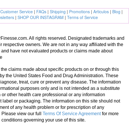
|
Customer Service
|
FAQs
|
Shipping
|
Promotions
|
Articulos
|
Blog
|
sletters
|
SHOP OUR INSTAGRAM
|
Terms of Service
inesse.com. All rights reserved. Designated trademarks and
ir respective owners. We are not in any way affiliated with the
s and have not evaluated products or claims made about
te
the claims made about specific products on or through this
 by the United States Food and Drug Administration. These
diagnose, treat, cure or prevent any disease. The information
nformational purposes only and is not intended as a substitute
 or other health care professional or any information
 label or packaging. The information on this site should not
ment of any health problem or for prescription of any
. Please view our full
Terms Of Service Agreement
for more
conditions governing your use of this site.