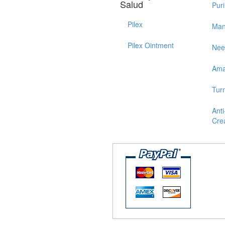
Salud
Pur
Pilex
Man
Pilex Ointment
Ne
Ama
Tur
Anti
Cre