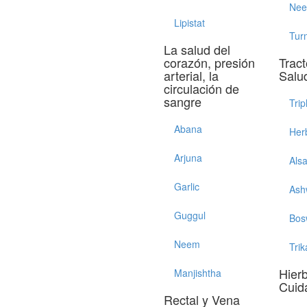
Ne
Lipistat
Tur
La salud del
corazón, presión
Tract
arterial, la
Salu
circulación de
sangre
Trip
Abana
Her
Arjuna
Als
Garlic
Ash
Guggul
Bos
Neem
Trik
Hier
Manjishtha
Cuid
Rectal y Vena