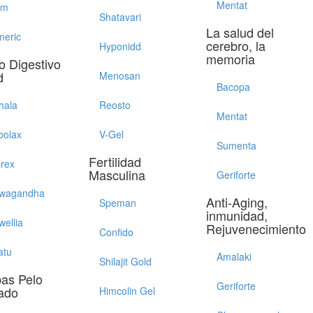
Mentat
em
Shatavari
La salud del
meric
cerebro, la
Hyponidd
memoria
o Digestivo
d
Menosan
Bacopa
hala
Reosto
Mentat
bolax
V-Gel
Sumenta
Fertilidad
arex
Masculina
Geriforte
wagandha
Anti-Aging,
Speman
inmunidad,
wellia
Rejuvenecimiento
Confido
atu
Amalaki
Shilajit Gold
bas Pelo
Geriforte
ado
Himcolin Gel