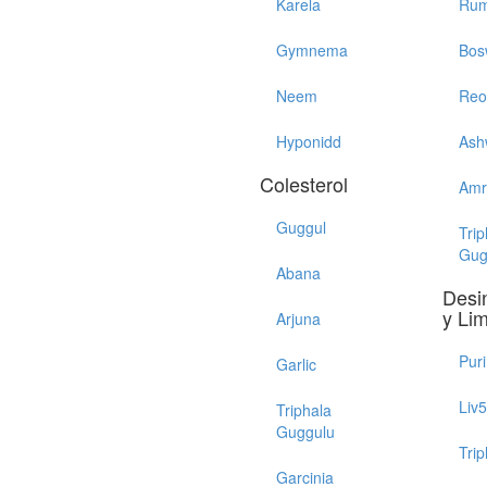
Karela
Rum
Gymnema
Bos
Neem
Reo
Hyponidd
Ash
Colesterol
Amr
Guggul
Trip
Gug
Abana
Desi
y Li
Arjuna
Pur
Garlic
Liv
Triphala
Guggulu
Trip
Garcinia