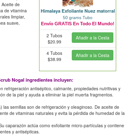
 Aceite de
ca de vitamina
Himalaya Exfoliante Nuez matorral
rales limpiar,
50 grams Tubo
 sea suave,
Envío GRATIS En Todo El Mundo!
2 Tubos
$20.99
4 Tubos
$38.99
Scrub Nogal ingredientes incluyen:
 refrigeración antiséptico, calmante, propiedades nutritivas y
ión de la piel y ayuda a eliminar la piel muerta fragmentos.
 las semillas son de refrigeración y oleaginoso. De aceite de
ente de vitaminas naturales y evita la pérdida de humedad de la
Su caparazón actúa como exfoliante micro-partículas y contiene
entes y antisépticas.