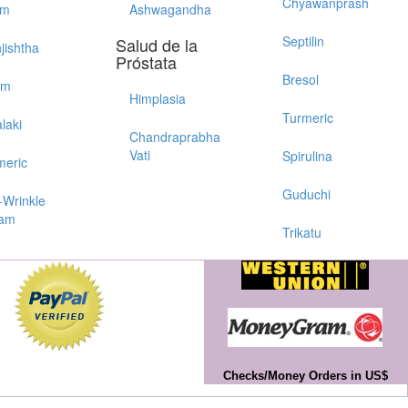
Chyawanprash
im
Ashwagandha
Septilin
Salud de la
jishtha
Próstata
Bresol
em
Himplasia
Turmeric
laki
Chandraprabha
Vati
Spirulina
meric
Guduchi
-Wrinkle
am
Trikatu
Checks/Money Orders in US$