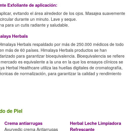
te Exfoliante de aplicación:
aplicar, evitando el área alrededor de los ojos. Masajea suavemente
circular durante un minuto. Lave y seque.
a para un cutis radiante y saludable.
alaya Herbals
 Himalaya Herbals respaldado por más de 250.000 médicos de todo
s en más de 60 países. Himalaya Herbals productos se han
darizado para garantizar bioequivalencia. Bioequivalencia se refiere
 mercado es equivalente a la una en la que los ensayos clínicos se
ya Herbal Healthcare utiliza las huellas digitales de cromatografía,
écnicas de normalización, para garantizar la calidad y rendimiento
do de Piel
Crema antiarrugas
Herbal Leche Limpiadora
Refrescante
Ayurvedic crema Antiarrugas